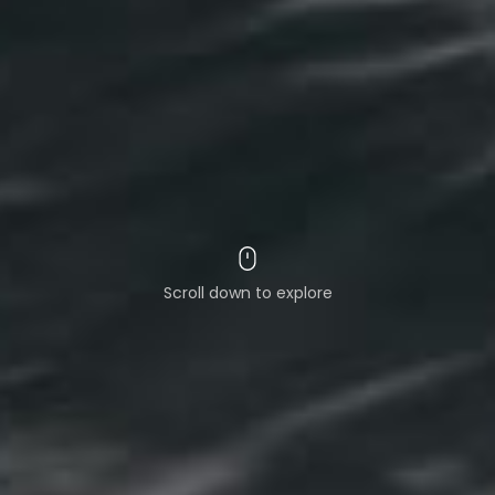
Scroll down to explore