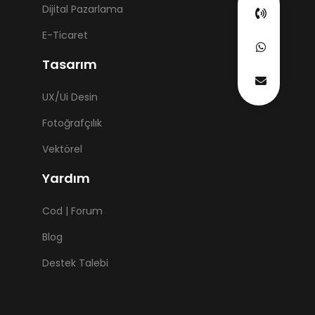
Dijital Pazarlama
E-Ticaret
Tasarım
UX/Ui Desin
Fotoğrafçılık
Vektörel
Yardım
Cod | Forum
Blog
Destek Talebi