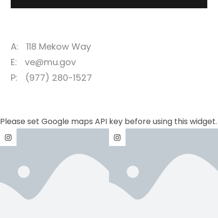
A:
118 Mekow Way
E:
ve@mu.gov
P:
(977) 280-1527
Please set Google maps API key before using this widget.