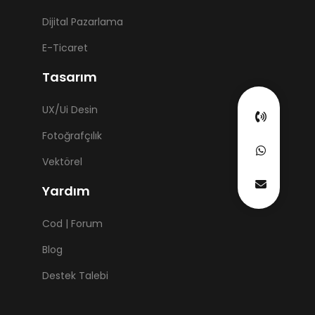
Dijital Pazarlama
E-Ticaret
Tasarım
UX/Ui Desin
Fotoğrafçılık
Vektörel
Yardım
Cod | Forum
Blog
Destek Talebi