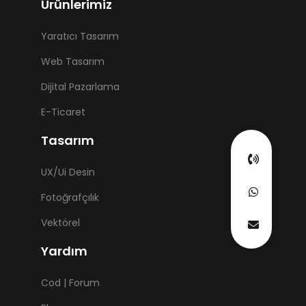
Ürünlerimiz
Yaratıcı Tasarım
Web Tasarım
Dijital Pazarlama
E-Ticaret
Tasarım
UX/Ui Desin
Fotoğrafçılık
Vektörel
Yardım
Cod | Forum