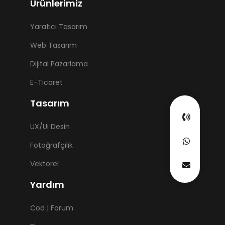
Ürünlerimiz
Yaratıcı Tasarım
Web Tasarım
Dijital Pazarlama
E-Ticaret
Tasarım
UX/Ui Desin
Fotoğrafçılık
Vektörel
Yardım
Cod | Forum