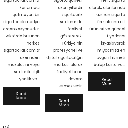
sigortacilar.com.tr
Sigorta Şubesi,
Neft Sigorta
kar amacı
uzun yıllardır
olarak, alanlarında
gütmeyen bir
sigortacılık
uzman sigorta
sigortacılık medya
sektöründe
firmalarına ait
organizasyonudur.
faaliyet
ürünleri ve güncel
Sektörde bulunan
göstererek,
fiyatlarını
herkes
Türkiye’nin
kıyaslayarak
sigortacilar.com.tr
profesyonel ve
ihtiyacınıza en
üzerinden
dijital sigortacılığın
uygun hizmeti
makalesini veya
markası olarak
bulup kalite ve…
sektör ile ilgili
faaliyetlerine
yenilik ve…
devam
Read
More
etmektedir.
Read
More
Read
More
05