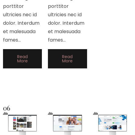
porttitor
porttitor
ultricies nec id
ultricies nec id
dolor. Interdum
dolor. Interdum
et malesuada
et malesuada
fames…
fames…
Read
Read
More
More
06